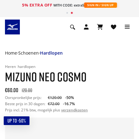
5% EXTRA OFF
ht
WITH CODE: extra5
SIGN IN / SIGN UP
Home
Schoenen
Hardlopen
Heren
hardlopen
MIZUNO NEO COSMO
€60.00
120.00
Oorspronkelijke prijs:
€120.00
-50%
Beste prijs in 30 dagen:
€72.00
-16.7%
Prijs incl. 21% btw, mogelijk plus
verzendkosten
UP TO -50%