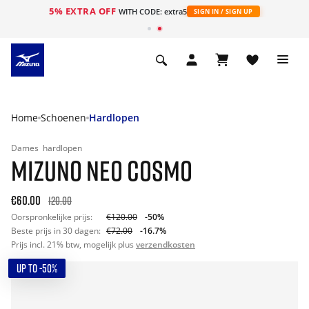
5% EXTRA OFF
ht
WITH CODE: extra5
SIGN IN / SIGN UP
Home
Schoenen
Hardlopen
Dames
hardlopen
MIZUNO NEO COSMO
€60.00
120.00
Oorspronkelijke prijs:
€120.00
-50%
Beste prijs in 30 dagen:
€72.00
-16.7%
Prijs incl. 21% btw, mogelijk plus
verzendkosten
UP TO -50%