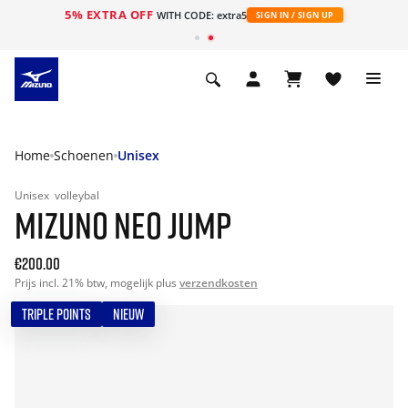
5% EXTRA OFF
ht
WITH CODE: extra5
SIGN IN / SIGN UP
Home
Schoenen
Unisex
Unisex
volleybal
MIZUNO NEO JUMP
€200.00
Prijs incl. 21% btw, mogelijk plus
verzendkosten
TRIPLE POINTS
NIEUW