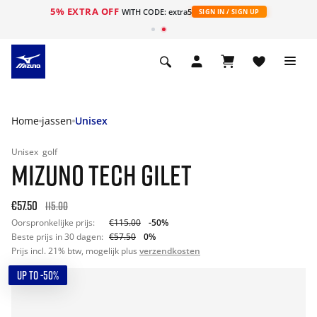
5% EXTRA OFF
ht
WITH CODE: extra5
SIGN IN / SIGN UP
Home
jassen
Unisex
Unisex
golf
MIZUNO TECH GILET
€57.50
115.00
Oorspronkelijke prijs:
€115.00
-50%
Beste prijs in 30 dagen:
€57.50
0%
Prijs incl. 21% btw, mogelijk plus
verzendkosten
UP TO -50%