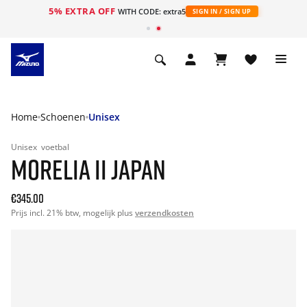
5% EXTRA OFF
ht
WITH CODE: extra5
SIGN IN / SIGN UP
Home
Schoenen
Unisex
Unisex
voetbal
MORELIA II JAPAN
€345.00
Prijs incl. 21% btw, mogelijk plus
verzendkosten