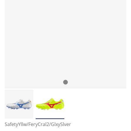
SafetyYllw/FeryCral2/GlxySlver