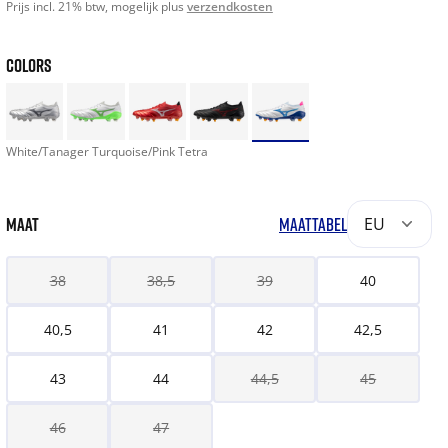
Prijs incl. 21% btw, mogelijk plus
verzendkosten
COLORS
White/Tanager Turquoise/Pink Tetra
MAAT
MAATTABEL
EU
38
38,5
39
40
40,5
41
42
42,5
43
44
44,5
45
46
47