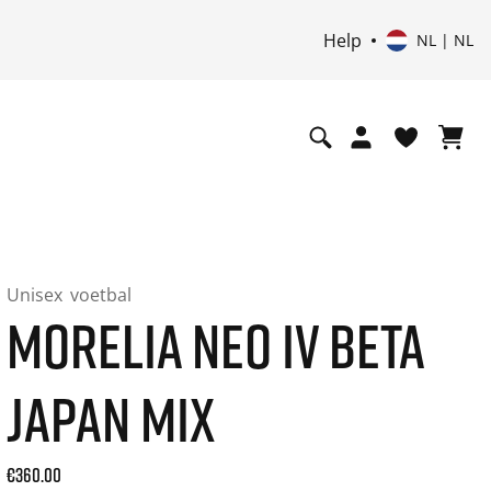
Help
NL | NL
Unisex
voetbal
MORELIA NEO IV BETA
JAPAN MIX
Current price: 360.00. Prijs incl. 21% btw and possibly ship
€360.00