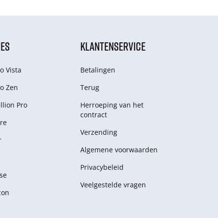
IES
KLANTENSERVICE
o Vista
Betalingen
o Zen
Terug
lion Pro
Herroeping van het
contract
re
Verzending
r
Algemene voorwaarden
Privacybeleid
se
Veelgestelde vragen
zon