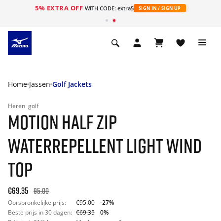
5% EXTRA OFF
ht
WITH CODE: extra5
SIGN IN / SIGN UP
Home
Jassen
Golf Jackets
Heren
golf
MOTION HALF ZIP
WATERREPELLENT LIGHT WIND
TOP
€69.35
95.00
Oorspronkelijke prijs:
€95.00
-27%
Beste prijs in 30 dagen:
€69.35
0%