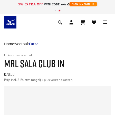
5% EXTRA OFF
ht
WITH CODE: extra5
SIGN IN / SIGN UP
Home
Voetbal
Futsal
Unisex
zaalvoetbal
MRL SALA CLUB IN
€70.00
Prijs incl. 21% btw, mogelijk plus
verzendkosten