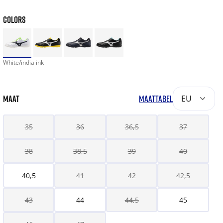
COLORS
White/india ink
MAAT
MAATTABEL
EU
35
36
36,5
37
38
38,5
39
40
40,5
41
42
42,5
43
44
44,5
45