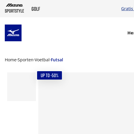
Gratis
SKIP TO MAIN CONTENT
He
Home
Sporten
Voetbal
Futsal
UP TO -50%