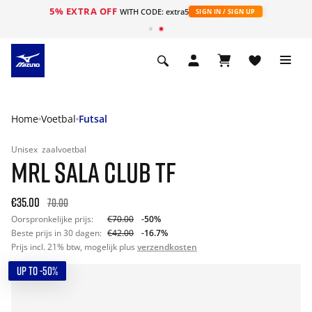
5% EXTRA OFF
ht
WITH CODE: extra5
SIGN IN / SIGN UP
Home
Voetbal
Futsal
Unisex
zaalvoetbal
MRL SALA CLUB TF
€35.00
70.00
Oorspronkelijke prijs:
€70.00
-50%
Beste prijs in 30 dagen:
€42.00
-16.7%
Prijs incl. 21% btw, mogelijk plus
verzendkosten
UP TO -50%