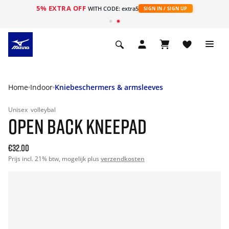
5% EXTRA OFF
ht
WITH CODE: extra5
SIGN IN / SIGN UP
Home
Indoor
Kniebeschermers & armsleeves
Unisex
volleybal
OPEN BACK KNEEPAD
€32.00
Prijs incl. 21% btw, mogelijk plus
verzendkosten