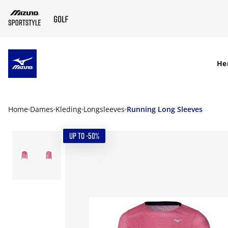
SKIP TO MAIN CONTENT
He
Home
Dames
Kleding
Longsleeves
Running Long Sleeves
UP TO -50%