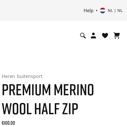
Help
NL | NL
Heren
buitensport
PREMIUM MERINO
WOOL HALF ZIP
Current price: 100.00. Prijs incl. 21% btw and possibly ship
€100.00