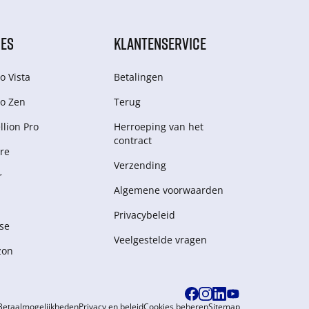
IES
KLANTENSERVICE
o Vista
Betalingen
o Zen
Terug
lion Pro
Herroeping van het
contract
re
Verzending
r
Algemene voorwaarden
Privacybeleid
se
Veelgestelde vragen
zon
Betaalmogelijkheden
Privacy en beleid
Cookies beheren
Sitemap