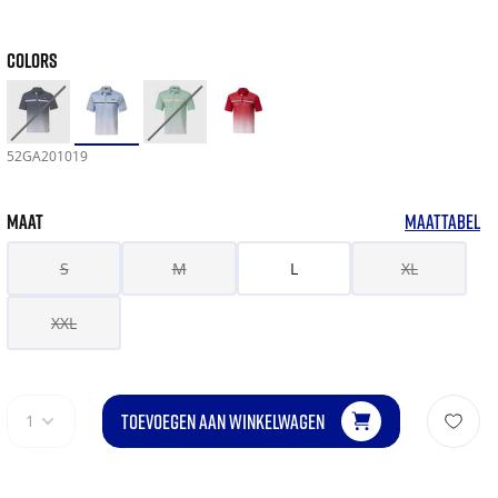
COLORS
52GA201019
MAAT
MAATTABEL
S
M
L
XL
XXL
TOEVOEGEN AAN WINKELWAGEN
1