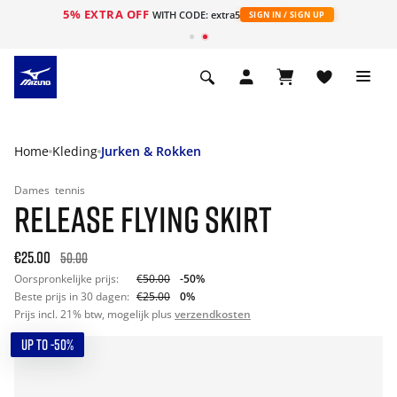
5% EXTRA OFF
ht
WITH CODE: extra5
SIGN IN / SIGN UP
Home
Kleding
Jurken & Rokken
Dames
tennis
RELEASE FLYING SKIRT
€25.00
50.00
Oorspronkelijke prijs:
€50.00
-50%
Beste prijs in 30 dagen:
€25.00
0%
Prijs incl. 21% btw, mogelijk plus
verzendkosten
UP TO -50%