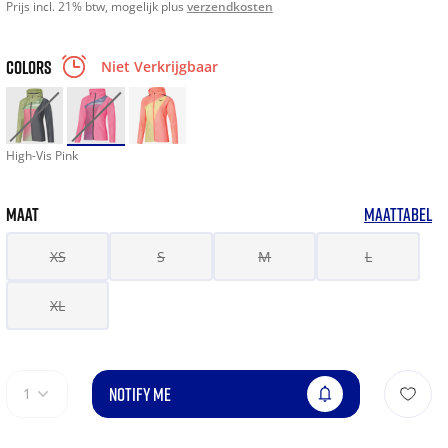
Prijs incl. 21% btw, mogelijk plus
verzendkosten
COLORS
Niet Verkrijgbaar
High-Vis Pink
MAAT
MAATTABEL
XS
S
M
L
XL
NOTIFY ME
1