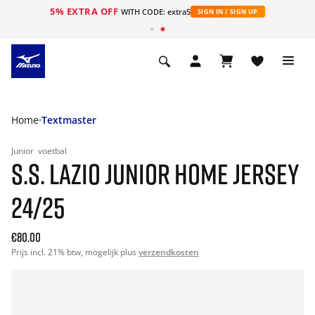
5% EXTRA OFF
ht
WITH CODE: extra5
SIGN IN / SIGN UP
Home
Textmaster
Junior
voetbal
S.S. LAZIO JUNIOR HOME JERSEY
24/25
€80.00
Prijs incl. 21% btw, mogelijk plus
verzendkosten