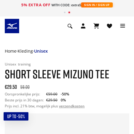
5% EXTRA OFF
ht
WITH CODE: extra5
SIGN IN / SIGN UP
Home
Kleding
Unisex
Unisex
training
SHORT SLEEVE MIZUNO TEE
€29.50
59.00
Oorspronkelijke prijs:
€59.00
-50%
Beste prijs in 30 dagen:
€29.50
0%
Prijs incl. 21% btw, mogelijk plus
verzendkosten
UP TO -50%