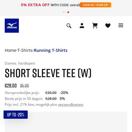
5% EXTRA OFF
ht
WITH CODE: extra5
SIGN IN / SIGN UP
Home
T-Shirts
Running T-Shirts
Dames
hardlopen
SHORT SLEEVE TEE (W)
€28.00
35.00
Oorspronkelijke prijs:
€35.00
-20%
Beste prijs in 30 dagen:
€28.00
0%
Prijs incl. 21% btw, mogelijk plus
verzendkosten
UP TO -20%