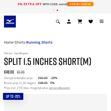
5% EXTRA OFF
ht
WITH CODE: extra5
SIGN IN / SIGN UP
Home
Shorts
Running Shorts
Heren
hardlopen
SPLIT 1.5 INCHES SHORT(M)
€48.00
60.00
Oorspronkelijke prijs:
€60.00
-20%
Beste prijs in 30 dagen:
€48.00
0%
Prijs incl. 21% btw, mogelijk plus
verzendkosten
UP TO -20%