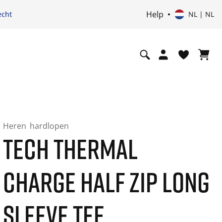
Help
echt
NL | NL
Heren
hardlopen
TECH THERMAL
CHARGE HALF ZIP LONG
SLEEVE TEE