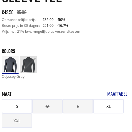
Original price: €85.00. 30-day best price: €51.00. -50% off or
€42.50
85.00
Oorspronkelijke prijs:
€85.00
-50%
Beste prijs in 30 dagen:
€51.00
-16.7%
Prijs incl. 21% btw, mogelijk plus
verzendkosten
COLORS
Odyssey Gray
MAAT
MAATTABEL
S
M
L
XL
XXL