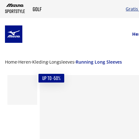
Gratis
SKIP TO MAIN CONTENT
He
Home
Heren
Kleding
Longsleeves
Running Long Sleeves
UP TO -50%