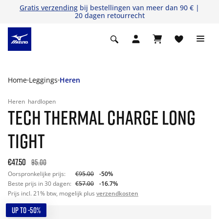
Gratis verzending
bij bestellingen van meer dan 90 € |
20 dagen retourrecht
Home
Leggings
Heren
Heren
hardlopen
TECH THERMAL CHARGE LONG
TIGHT
€47.50
95.00
Oorspronkelijke prijs:
€95.00
-50%
Beste prijs in 30 dagen:
€57.00
-16.7%
Prijs incl. 21% btw, mogelijk plus
verzendkosten
UP TO -50%