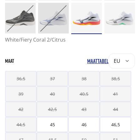
White/Fiery Coral 2/Citrus
MAATTABEL
EU
MAAT
36,5
37
38
38,5
39
40
40,5
41
42
42,5
43
44
44,5
45
46
46,5
47
48,5
50
51