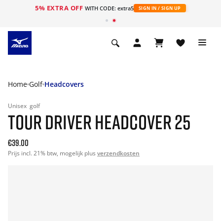
5% EXTRA OFF
ht
WITH CODE: extra5
SIGN IN / SIGN UP
Home
Golf
Headcovers
Unisex
golf
TOUR DRIVER HEADCOVER 25
€39.00
Prijs incl. 21% btw, mogelijk plus
verzendkosten