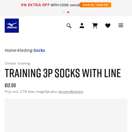
5% EXTRA OFF
ht
WITH CODE: extra5
SIGN IN / SIGN UP
Home
Kleding
Socks
Unisex
training
TRAINING 3P SOCKS WITH LINE
€12.00
Prijs incl. 21% btw, mogelijk plus
verzendkosten