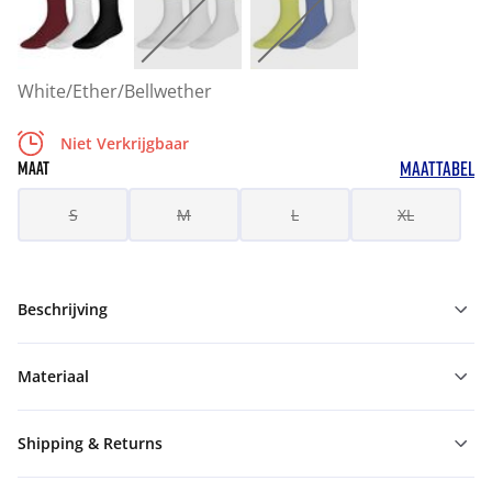
White/Ether/Bellwether
Niet Verkrijgbaar
MAATTABEL
MAAT
S
M
L
XL
Beschrijving
Materiaal
Shipping & Returns