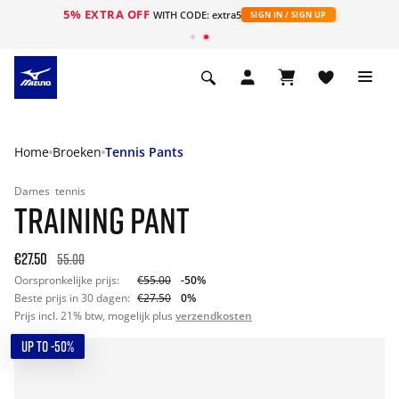
5% EXTRA OFF
ht
WITH CODE: extra5
SIGN IN / SIGN UP
Home
Broeken
Tennis Pants
Dames
tennis
TRAINING PANT
€27.50
55.00
Oorspronkelijke prijs:
€55.00
-50%
Beste prijs in 30 dagen:
€27.50
0%
Prijs incl. 21% btw, mogelijk plus
verzendkosten
UP TO -50%