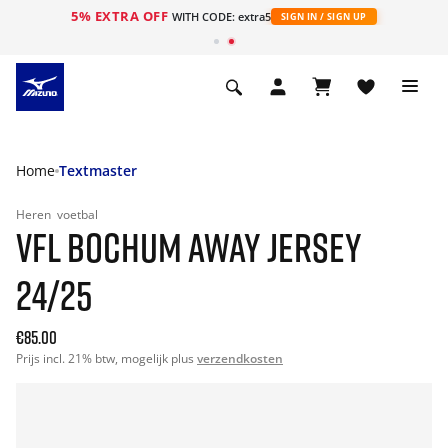
5% EXTRA OFF
ht
WITH CODE: extra5
SIGN IN / SIGN UP
Home
Textmaster
Heren
voetbal
VFL BOCHUM AWAY JERSEY
24/25
€85.00
Prijs incl. 21% btw, mogelijk plus
verzendkosten