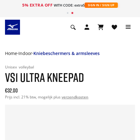
5% EXTRA OFF
ht
WITH CODE: extra5
SIGN IN / SIGN UP
Home
Indoor
Kniebeschermers & armsleeves
Unisex
volleybal
VS1 ULTRA KNEEPAD
€32.00
Prijs incl. 21% btw, mogelijk plus
verzendkosten