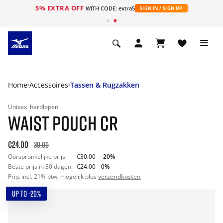
5% EXTRA OFF
ht
WITH CODE: extra5
SIGN IN / SIGN UP
Home
Accessoires
Tassen & Rugzakken
Unisex
hardlopen
WAIST POUCH CR
€24.00
30.00
Oorspronkelijke prijs:
€30.00
-20%
Beste prijs in 30 dagen:
€24.00
0%
Prijs incl. 21% btw, mogelijk plus
verzendkosten
UP TO -20%