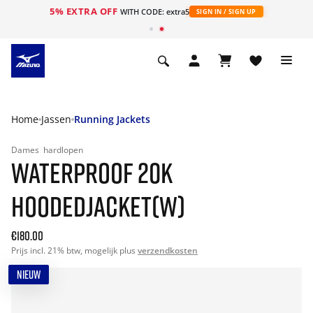
5% EXTRA OFF
ht
WITH CODE: extra5
SIGN IN / SIGN UP
Home
Jassen
Running Jackets
Dames
hardlopen
WATERPROOF 20K
HOODEDJACKET(W)
€180.00
Prijs incl. 21% btw, mogelijk plus
verzendkosten
NIEUW