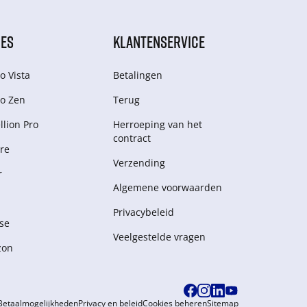
IES
KLANTENSERVICE
o Vista
Betalingen
o Zen
Terug
lion Pro
Herroeping van het
contract
re
Verzending
r
Algemene voorwaarden
Privacybeleid
se
Veelgestelde vragen
zon
Betaalmogelijkheden
Privacy en beleid
Cookies beheren
Sitemap