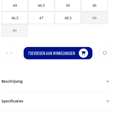
44
44,5
45
46
46,5
47
48,5
50
51
TOEVOEGEN AAN WINKELWAGEN
1
Beschrijving
Specificaties