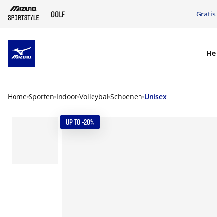
Gratis
SKIP TO MAIN CONTENT
He
Home
Sporten
Indoor
Volleybal
Schoenen
Unisex
UP TO -20%