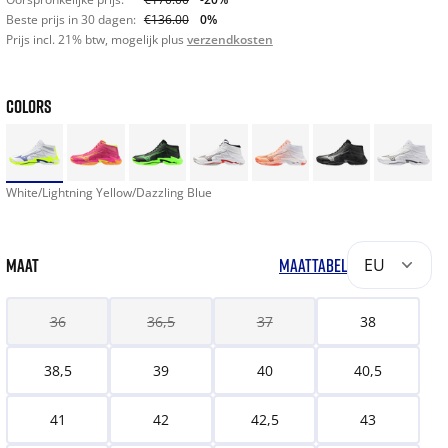
Beste prijs in 30 dagen:
€136.00
0%
Prijs incl. 21% btw, mogelijk plus
verzendkosten
COLORS
White/Lightning Yellow/Dazzling Blue
MAAT
MAATTABEL
EU
36
36,5
37
38
38,5
39
40
40,5
41
42
42,5
43