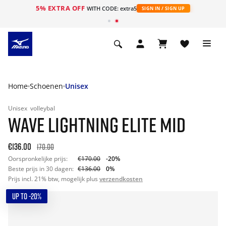
5% EXTRA OFF
ht
WITH CODE: extra5
SIGN IN / SIGN UP
Home
Schoenen
Unisex
Unisex
volleybal
WAVE LIGHTNING ELITE MID
€136.00
170.00
Oorspronkelijke prijs:
€170.00
-20%
Beste prijs in 30 dagen:
€136.00
0%
Prijs incl. 21% btw, mogelijk plus
verzendkosten
UP TO -20%