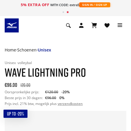
5% EXTRA OFF
ht
WITH CODE: extra5
SIGN IN / SIGN UP
Home
Schoenen
Unisex
Unisex
volleybal
WAVE LIGHTNING PRO
€96.00
120.00
Oorspronkelijke prijs:
€120.00
-20%
Beste prijs in 30 dagen:
€96.00
0%
Prijs incl. 21% btw, mogelijk plus
verzendkosten
UP TO -20%