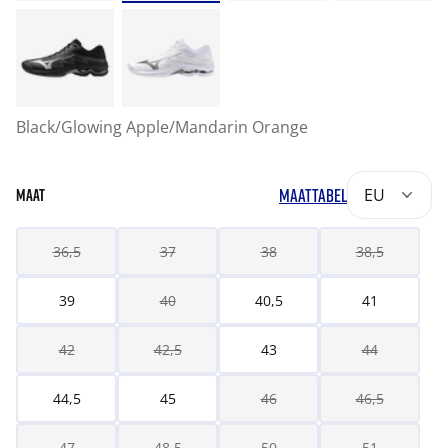
Black/Glowing Apple/Mandarin Orange
MAATTABEL
EU
MAAT
36,5
37
38
38,5
39
40
40,5
41
42
42,5
43
44
44,5
45
46
46,5
47
48,5
50
51