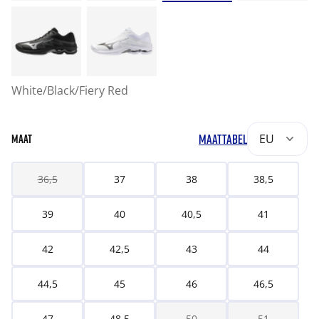
White/Black/Fiery Red
MAATTABEL
EU
MAAT
36,5
37
38
38,5
39
40
40,5
41
42
42,5
43
44
44,5
45
46
46,5
47
48,5
50
51