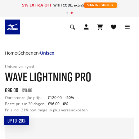
5% EXTRA OFF
ht
WITH CODE: extra5
SIGN IN / SIGN UP
Home
Schoenen
Unisex
Unisex
volleybal
WAVE LIGHTNING PRO
€96.00
120.00
Oorspronkelijke prijs:
€120.00
-20%
Beste prijs in 30 dagen:
€96.00
0%
Prijs incl. 21% btw, mogelijk plus
verzendkosten
UP TO -20%