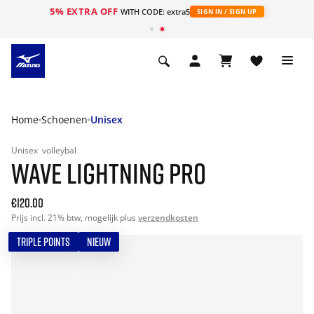
5% EXTRA OFF
ht
WITH CODE: extra5
SIGN IN / SIGN UP
Home
Schoenen
Unisex
Unisex
volleybal
WAVE LIGHTNING PRO
€120.00
Prijs incl. 21% btw, mogelijk plus
verzendkosten
TRIPLE POINTS
NIEUW