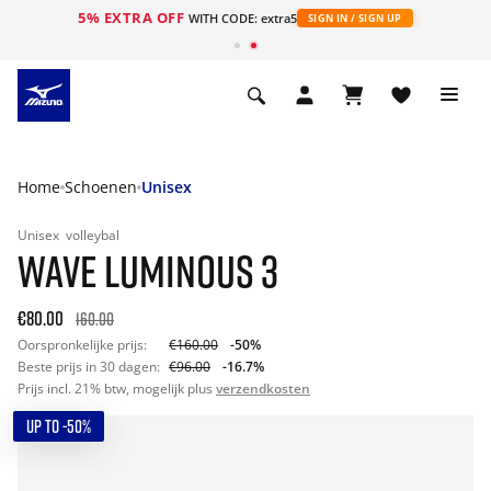
5% EXTRA OFF
ht
WITH CODE: extra5
SIGN IN / SIGN UP
Home
Schoenen
Unisex
Unisex
volleybal
WAVE LUMINOUS 3
€80.00
160.00
Oorspronkelijke prijs:
€160.00
-50%
Beste prijs in 30 dagen:
€96.00
-16.7%
Prijs incl. 21% btw, mogelijk plus
verzendkosten
UP TO -50%