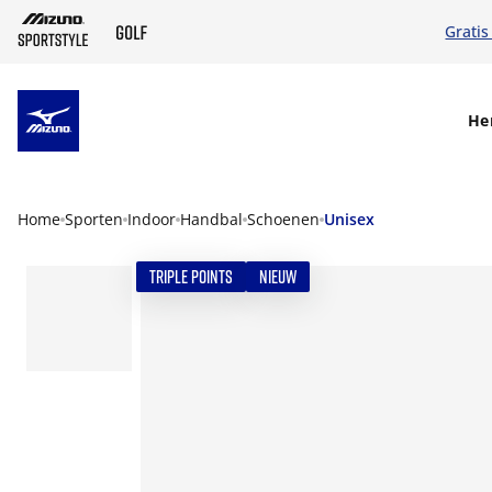
Gratis
SKIP TO MAIN CONTENT
He
Home
Sporten
Indoor
Handbal
Schoenen
Unisex
TRIPLE POINTS
NIEUW