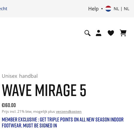
Help
echt
NL | NL
Unisex
handbal
WAVE MIRAGE 5
Current price: 160.00. Prijs incl. 21% btw and possibly ship
€160.00
Prijs incl. 21% btw, mogelijk plus
verzendkosten
MEMBER EXCLUSIVE : GET TRIPLE POINTS ON ALL NEW SEASON INDOOR
FOOTWEAR. MUST BE SIGNED IN