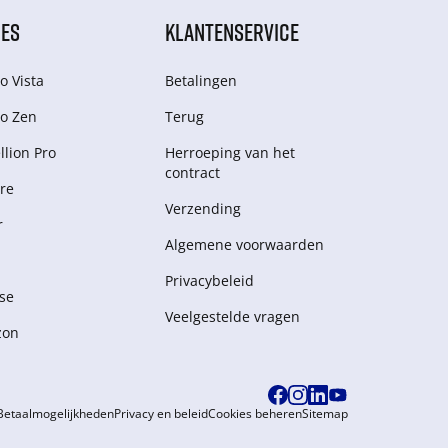
IES
KLANTENSERVICE
o Vista
Betalingen
o Zen
Terug
lion Pro
Herroeping van het
contract
re
Verzending
r
Algemene voorwaarden
Privacybeleid
se
Veelgestelde vragen
zon
Betaalmogelijkheden
Privacy en beleid
Cookies beheren
Sitemap