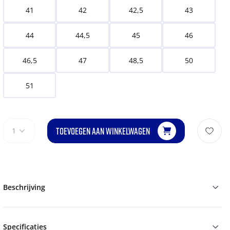
41
42
42,5
43
44
44,5
45
46
46,5
47
48,5
50
51
TOEVOEGEN AAN WINKELWAGEN
1
Beschrijving
Specificaties