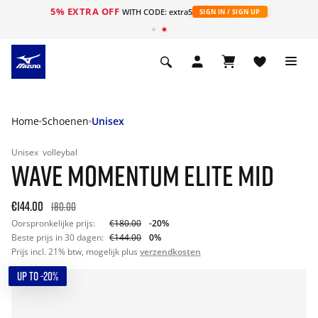
5% EXTRA OFF
ht
WITH CODE: extra5
SIGN IN / SIGN UP
Home
Schoenen
Unisex
Unisex
volleybal
WAVE MOMENTUM ELITE MID
€144.00
180.00
Oorspronkelijke prijs:
€180.00
-20%
Beste prijs in 30 dagen:
€144.00
0%
Prijs incl. 21% btw, mogelijk plus
verzendkosten
UP TO -20%