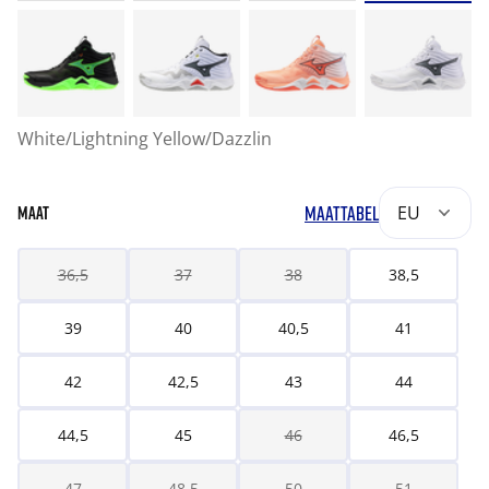
White/Lightning Yellow/Dazzlin
MAATTABEL
EU
MAAT
36,5
37
38
38,5
39
40
40,5
41
42
42,5
43
44
44,5
45
46
46,5
47
48,5
50
51