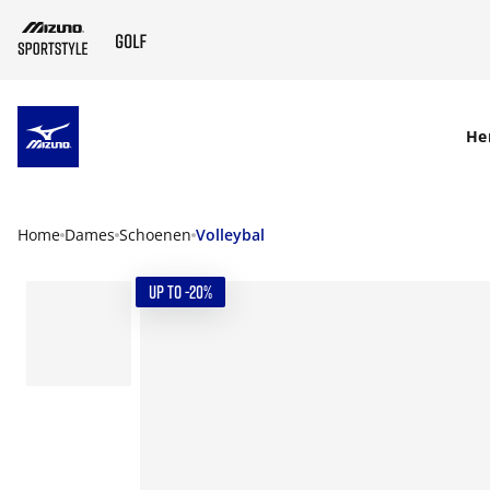
SKIP TO MAIN CONTENT
He
Home
Dames
Schoenen
Volleybal
UP TO -20%