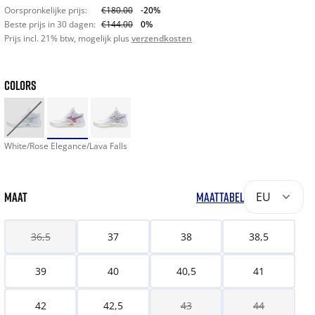
Oorspronkelijke prijs:
€180.00
-20%
Beste prijs in 30 dagen:
€144.00
0%
Prijs incl. 21% btw, mogelijk plus
verzendkosten
COLORS
White/Rose Elegance/Lava Falls
MAAT
MAATTABEL
EU
36,5
37
38
38,5
39
40
40,5
41
42
42,5
43
44