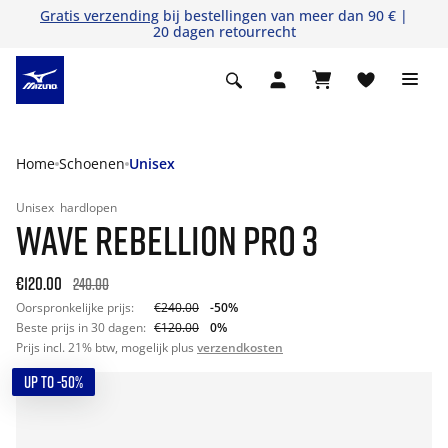
Gratis verzending
bij bestellingen van meer dan 90 € |
20 dagen retourrecht
Home
Schoenen
Unisex
Unisex
hardlopen
WAVE REBELLION PRO 3
€120.00
240.00
Oorspronkelijke prijs:
€240.00
-50%
Beste prijs in 30 dagen:
€120.00
0%
Prijs incl. 21% btw, mogelijk plus
verzendkosten
UP TO -50%