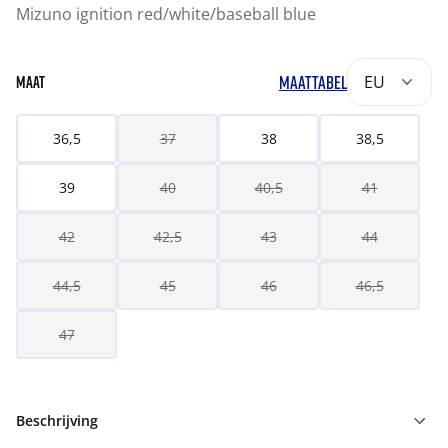
Mizuno ignition red/white/baseball blue
MAATTABEL
EU
MAAT
36,5
37
38
38,5
39
40
40,5
41
42
42,5
43
44
44,5
45
46
46,5
47
Beschrijving