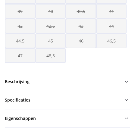
39
40
40,5
41
42
42,5
43
44
44,5
45
46
46,5
47
48,5
Beschrijving
Specificaties
Eigenschappen