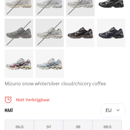
Mizuno snow white/silver cloud/chicory coffee
Niet Verkrijgbaar
EU
MAAT
36,5
37
38
38,5