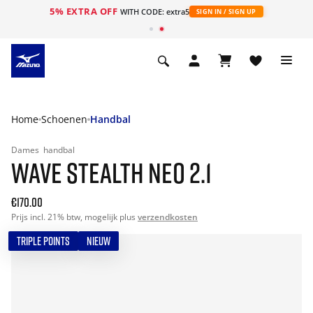
5% EXTRA OFF
ht
WITH CODE: extra5
SIGN IN / SIGN UP
Home
Schoenen
Handbal
Dames
handbal
WAVE STEALTH NEO 2.1
€170.00
Prijs incl. 21% btw, mogelijk plus
verzendkosten
TRIPLE POINTS
NIEUW