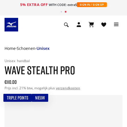
5% EXTRA OFF
ht
WITH CODE: extra5
SIGN IN / SIGN UP
Home
Schoenen
Unisex
Unisex
handbal
WAVE STEALTH PRO
€110.00
Prijs incl. 21% btw, mogelijk plus
verzendkosten
TRIPLE POINTS
NIEUW