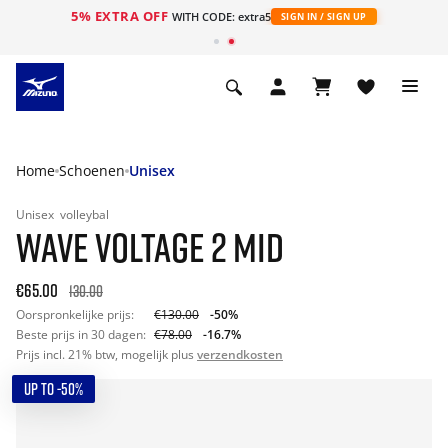
5% EXTRA OFF
ht
WITH CODE: extra5
SIGN IN / SIGN UP
Home
Schoenen
Unisex
Unisex
volleybal
WAVE VOLTAGE 2 MID
€65.00
130.00
Oorspronkelijke prijs:
€130.00
-50%
Beste prijs in 30 dagen:
€78.00
-16.7%
Prijs incl. 21% btw, mogelijk plus
verzendkosten
UP TO -50%