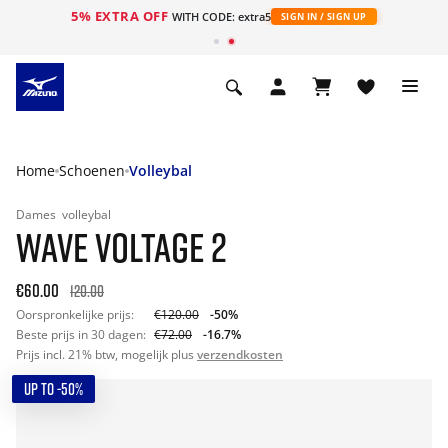
5% EXTRA OFF
ht
WITH CODE: extra5
SIGN IN / SIGN UP
Home
Schoenen
Volleybal
Dames
volleybal
WAVE VOLTAGE 2
€60.00
120.00
Oorspronkelijke prijs:
€120.00
-50%
Beste prijs in 30 dagen:
€72.00
-16.7%
Prijs incl. 21% btw, mogelijk plus
verzendkosten
UP TO -50%