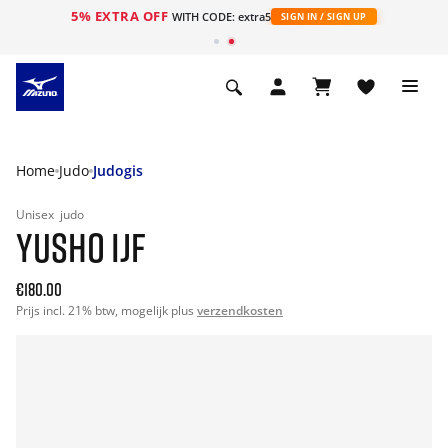
5% EXTRA OFF
ht
WITH CODE: extra5
SIGN IN / SIGN UP
Home
Judo
Judogis
Unisex
judo
YUSHO IJF
€180.00
Prijs incl. 21% btw, mogelijk plus
verzendkosten