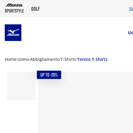
S
SKIP TO MAIN CONTENT
U
Home
Uomo
Abbigliamento
T-Shirts
Tennis T-Shirts
UP TO -20%