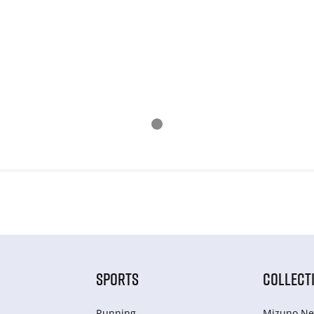
SPORTS
COLLECT
Running
Mizuno Ne