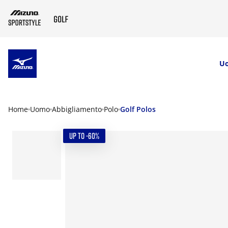
SKIP TO MAIN CONTENT
U
Home
Uomo
Abbigliamento
Polo
Golf Polos
UP TO -60%