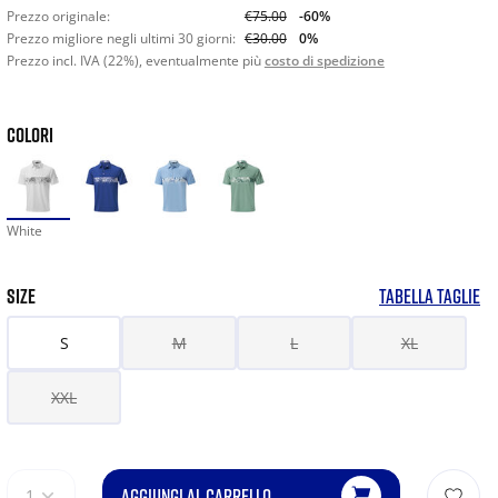
Prezzo originale:
€75.00
-60%
Prezzo migliore negli ultimi 30 giorni:
€30.00
0%
Prezzo incl. IVA (22%), eventualmente più
costo di spedizione
COLORI
White
SIZE
TABELLA TAGLIE
S
M
L
XL
XXL
AGGIUNGI AL CARRELLO
1