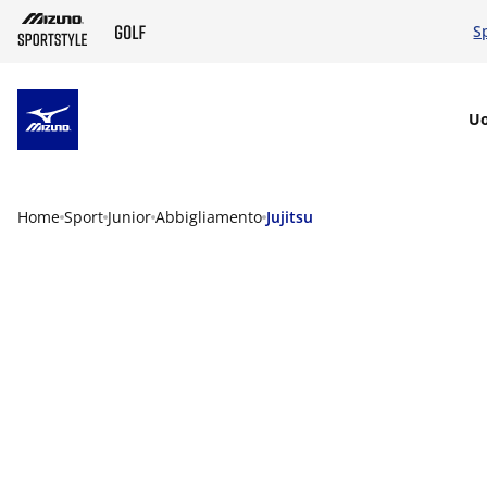
S
SKIP TO MAIN CONTENT
U
Home
Sport
Junior
Abbigliamento
Jujitsu