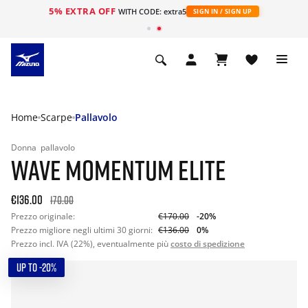
5% EXTRA OFF
WITH CODE: extra5
SIGN IN / SIGN UP
Home
Scarpe
Pallavolo
Donna
pallavolo
WAVE MOMENTUM ELITE
€136.00
170.00
Prezzo originale:
€170.00
-20%
Prezzo migliore negli ultimi 30 giorni:
€136.00
0%
Prezzo incl. IVA (22%), eventualmente più
costo di spedizione
UP TO -20%