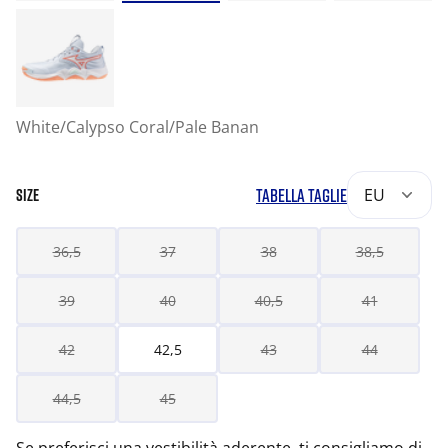
White/Calypso Coral/Pale Banan
TABELLA TAGLIE
EU
SIZE
36,5
37
38
38,5
39
40
40,5
41
42
42,5
43
44
44,5
45